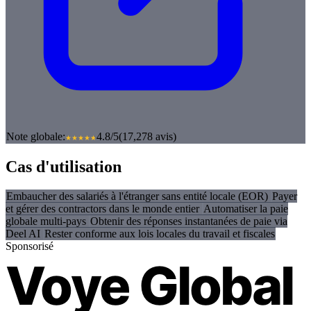
Note globale:
4.8/5
(17,278 avis)
Cas d'utilisation
Embaucher des salariés à l'étranger sans entité locale (EOR)
Payer
et gérer des contractors dans le monde entier
Automatiser la paie
globale multi-pays
Obtenir des réponses instantanées de paie via
Deel AI
Rester conforme aux lois locales du travail et fiscales
Sponsorisé
Voye Global