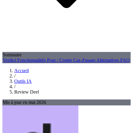
Sommaire
Verdict
Fonctionnalités
Pour / Contre
Cas d'usage
Alternatives
FAQ
Accueil
/
Outils IA
/
Review Deel
Mis à jour en mai 2026