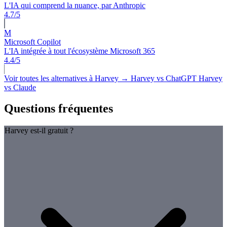
L'IA qui comprend la nuance, par Anthropic
4.7/5
M
Microsoft Copilot
L'IA intégrée à tout l'écosystème Microsoft 365
4.4/5
Voir toutes les alternatives à Harvey →
Harvey vs ChatGPT
Harvey
vs Claude
Questions fréquentes
Harvey est-il gratuit ?