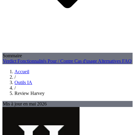
Sommaire
Verdict
Fonctionnalités
Pour / Contre
Cas d'usage
Alternatives
FAQ
Accueil
/
Outils IA
/
Review Harvey
Mis à jour en mai 2026