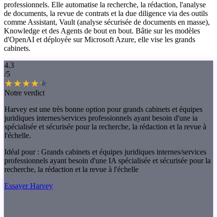
professionnels. Elle automatise la recherche, la rédaction, l'analyse
de documents, la revue de contrats et la due diligence via des outils
comme Assistant, Vault (analyse sécurisée de documents en masse),
Knowledge et des Agents de bout en bout. Bâtie sur les modèles
d'OpenAI et déployée sur Microsoft Azure, elle vise les grands
cabinets.
4.3
/5
Notre verdict
Harvey est une très bonne option pour grands cabinets et équipes
juridiques internes/services professionnels ayant besoin d'une ia
spécialisée et sécurisée pour la recherche, la rédaction et la revue à
l'échelle.
Idéal pour :
Grands cabinets et équipes juridiques internes/services
professionnels ayant besoin d'une IA spécialisée et sécurisée pour la
recherche, la rédaction et la revue à l'échelle
Essayer Harvey