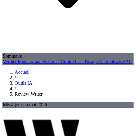
Sommaire
Verdict
Fonctionnalités
Pour / Contre
Cas d'usage
Alternatives
FAQ
Accueil
/
Outils IA
/
Review Writer
Mis à jour en mai 2026