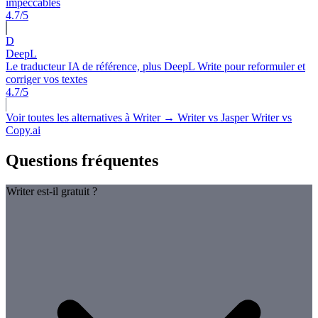
impeccables
4.7/5
D
DeepL
Le traducteur IA de référence, plus DeepL Write pour reformuler et
corriger vos textes
4.7/5
Voir toutes les alternatives à Writer →
Writer vs Jasper
Writer vs
Copy.ai
Questions fréquentes
Writer est-il gratuit ?