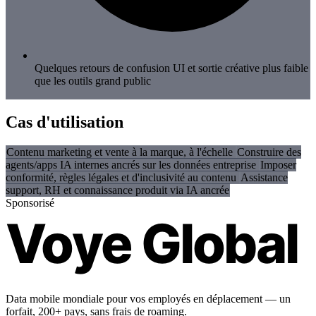
Quelques retours de confusion UI et sortie créative plus faible
que les outils grand public
Cas d'utilisation
Contenu marketing et vente à la marque, à l'échelle
Construire des
agents/apps IA internes ancrés sur les données entreprise
Imposer
conformité, règles légales et d'inclusivité au contenu
Assistance
support, RH et connaissance produit via IA ancrée
Sponsorisé
Voye Global
Data mobile mondiale pour vos employés en déplacement — un
forfait, 200+ pays, sans frais de roaming.