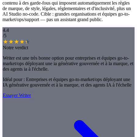
contenu à des garde-fous qui imposent automatiquement les règles
de marque, de style, légales, réglementaires et d'inclusivité, plus un
AI Studio no-code. Cible : grandes organisations et équipes go-to-
market/ops/support — pas un assistant grand public.
4.4
/5
Notre verdict
Writer est une très bonne option pour entreprises et équipes go-to-
market/ops déployant une ia générative gouvernée et à la marque, et
des agents ia à l'échelle.
Idéal pour :
Entreprises et équipes go-to-market/ops déployant une
IA générative gouvernée et à la marque, et des agents IA à l'échelle
Essayer Writer