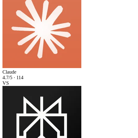
Claude
4.7
/5 · 114
VS