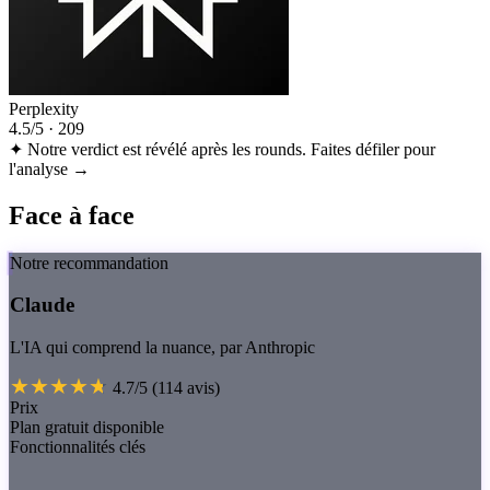
Perplexity
4.5
/5 · 209
✦
Notre verdict est révélé après les rounds. Faites défiler pour
l'analyse →
Face à face
Notre recommandation
Claude
L'IA qui comprend la nuance, par Anthropic
4.7/5
(114 avis)
Prix
Plan gratuit disponible
Fonctionnalités clés