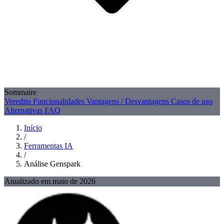
Sommaire
Veredito
Funcionalidades
Vantagens / Desvantagens
Casos de uso
Alternativas
FAQ
Início
/
Ferramentas IA
/
Análise Genspark
Atualizado em maio de 2026