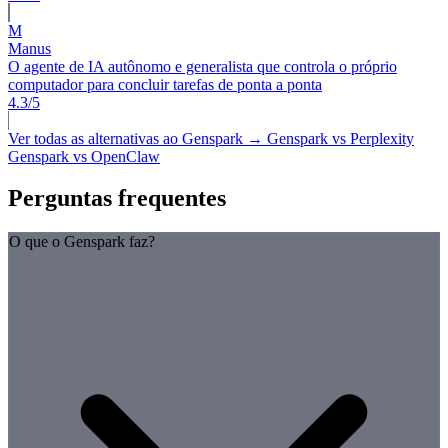
M
Manus
O agente de IA autônomo e generalista que controla o próprio
computador para concluir tarefas de ponta a ponta
4.3/5
Ver todas as alternativas ao Genspark →
Genspark vs Perplexity
Genspark vs OpenClaw
Perguntas frequentes
O que o Genspark faz?