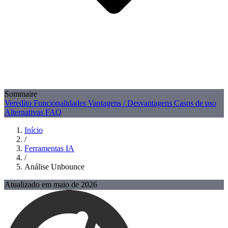
Sommaire
Veredito
Funcionalidades
Vantagens / Desvantagens
Casos de uso
Alternativas
FAQ
Início
/
Ferramentas IA
/
Análise Unbounce
Atualizado em maio de 2026