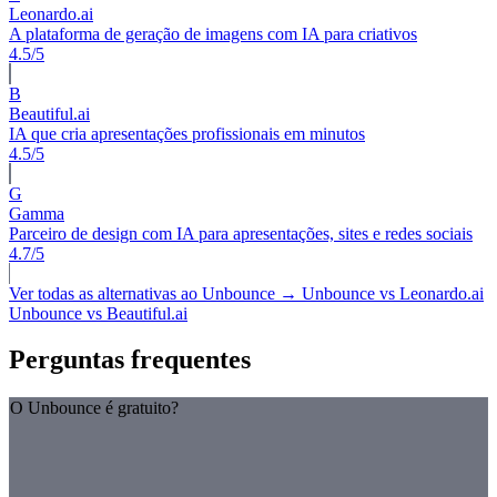
Leonardo.ai
A plataforma de geração de imagens com IA para criativos
4.5/5
B
Beautiful.ai
IA que cria apresentações profissionais em minutos
4.5/5
G
Gamma
Parceiro de design com IA para apresentações, sites e redes sociais
4.7/5
Ver todas as alternativas ao Unbounce →
Unbounce vs Leonardo.ai
Unbounce vs Beautiful.ai
Perguntas frequentes
O Unbounce é gratuito?