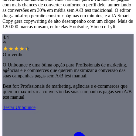
com mais chances de converter conforme o perfil dele, aumentando
as conversões em 30% em média sem A/B test tradicional. O editor
drag-and-drop permite construir páginas em minutos, e a IA Smart
Copy gera copywriting de alto desempenho com um clique. Mais de
120.000 marcas o usam, entre elas Hootsuite, Vimeo e Lyft.
4.4
/5
Our verdict
O Unbounce é uma ótima opção para Profissionais de marketing,
agências e e-commerces que querem maximizar a conversão das
suas campanhas pagas sem A/B test manual.
Best for:
Profissionais de marketing, agências e e-commerces que
querem maximizar a conversão das suas campanhas pagas sem A/B
test manual
Testar Unbounce