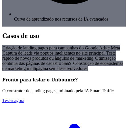
Curva de aprendizado nos recursos de IA avançados
Casos de uso
Criação de landing pages para campanhas do Google Ads e Meta
Captura de leads via popups inteligentes no site principal
Teste
rápido de novos produtos ou ângulos de marketing
Otimização
contínua das páginas de cadastro SaaS
Construção de ecossistemas
de marketing multipágina sem desenvolvedores
Pronto para testar o Unbounce?
O construtor de landing pages turbinado pela IA Smart Traffic
Testar agora