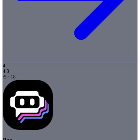
4
4.3
/5 · 18