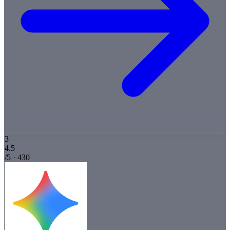
3
4.5
/5 · 430