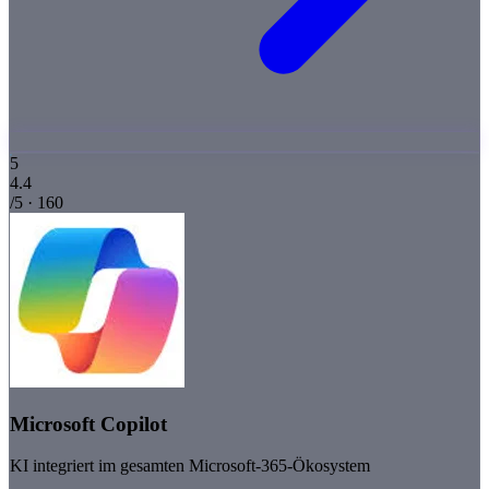
5
4.4
/5 · 160
Microsoft Copilot
KI integriert im gesamten Microsoft-365-Ökosystem