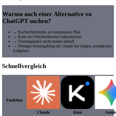
Warum nach einer Alternative zu
ChatGPT suchen?
→
Nachrichtenlimits im kostenlosen Plan
→
Kann bei Nischenthemen halluzinieren
→
Trainingsdaten nicht immer aktuell
→
Weniger leistungsfähig als Claude bei langen, komplexen
Aufgaben
Schnellvergleich
Funktion
Claude
Kimi
Gemin