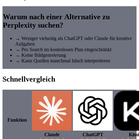
Warum nach einer Alternative zu
Perplexity suchen?
→
Weniger vielseitig als ChatGPT oder Claude für kreative
Aufgaben
→
Pro Search im kostenlosen Plan eingeschränkt
→
Keine Bildgenerierung
→
Kann Quellen manchmal falsch interpretieren
Schnellvergleich
Funktion
Claude
ChatGPT
Kimi