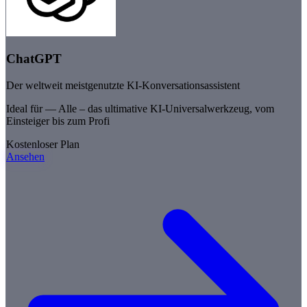
ChatGPT
Der weltweit meistgenutzte KI-Konversationsassistent
Ideal für —
Alle – das ultimative KI-Universalwerkzeug, vom
Einsteiger bis zum Profi
Kostenloser Plan
Ansehen