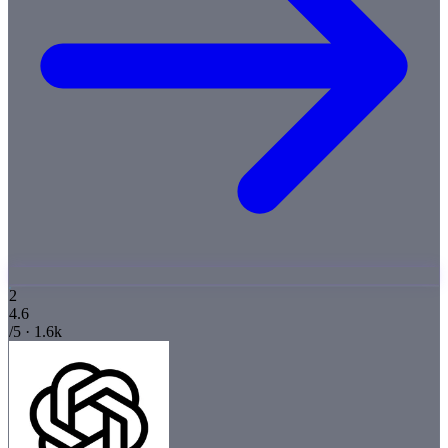
2
4.6
/5 · 1.6k