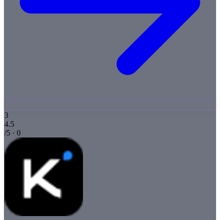
3
4.5
/5 · 0