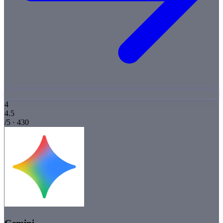
4
4.5
/5 · 430