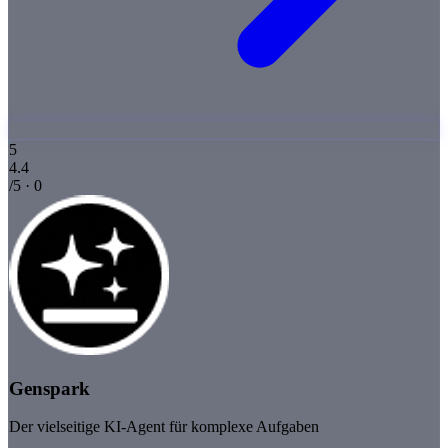
5
4.4
/5 · 0
Genspark
Der vielseitige KI-Agent für komplexe Aufgaben