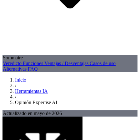
Sommaire
Veredicto
Funciones
Ventajas / Desventajas
Casos de uso
Alternativas
FAQ
Inicio
/
Herramientas IA
/
Opinión Expertise AI
Actualizado en mayo de 2026