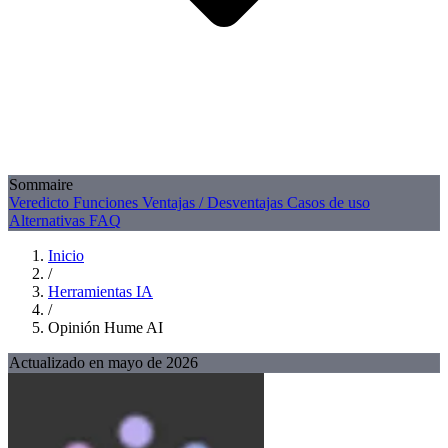
Sommaire
Veredicto
Funciones
Ventajas / Desventajas
Casos de uso
Alternativas
FAQ
Inicio
/
Herramientas IA
/
Opinión Hume AI
Actualizado en mayo de 2026