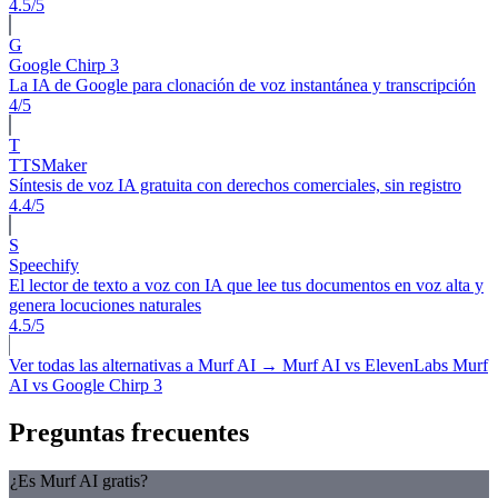
4.5/5
G
Google Chirp 3
La IA de Google para clonación de voz instantánea y transcripción
4/5
T
TTSMaker
Síntesis de voz IA gratuita con derechos comerciales, sin registro
4.4/5
S
Speechify
El lector de texto a voz con IA que lee tus documentos en voz alta y
genera locuciones naturales
4.5/5
Ver todas las alternativas a Murf AI →
Murf AI vs ElevenLabs
Murf
AI vs Google Chirp 3
Preguntas frecuentes
¿Es Murf AI gratis?