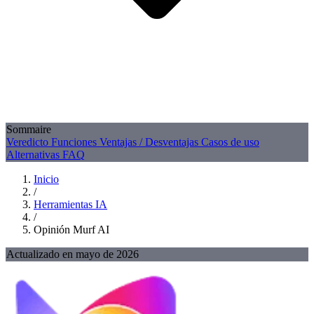
Sommaire
Veredicto
Funciones
Ventajas / Desventajas
Casos de uso
Alternativas
FAQ
Inicio
/
Herramientas IA
/
Opinión Murf AI
Actualizado en mayo de 2026