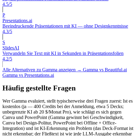
4.5/5
P
Presentations.ai
Beeindruckende Präsentationen mit KI — ohne Designkenntnisse
4.3/5
S
SlidesAI
Verwandeln Sie Text mit KI in Sekunden in Präsentationsfolien
4.2/5
Alle Alternativen zu Gamma anzeigen →
Gamma vs Beautiful.ai
Gamma vs Presentations.ai
Häufig gestellte Fragen
Wer Gamma evaluiert, stellt typischerweise drei Fragen zuerst: Ist es
kostenlos (ja — 400 Credits bei der Anmeldung, etwa 5 Decks;
unbegrenzte KI ab 20 $/Monat Pro), wie schlägt es sich gegen
Canva und PowerPoint (Gamma gewinnt bei Geschwindigkeit,
Canva bei Design-Politur, PowerPoint bei Offline + Office-
Integration) und ist KI-Erkennung ein Problem (das Deck-Format ist
nicht erkennbar; der Fließtext ist wie jede LLM-Ausgabe erkennbar