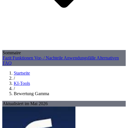
Sommaire
Fazit
Funktionen
Vor- / Nachteile
Anwendungsfälle
Alternativen
FAQ
Startseite
/
KI-Tools
/
Bewertung Gamma
Aktualisiert im Mai 2026